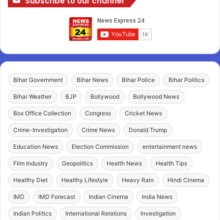
Subscribe to our channel
Bihar Government
Bihar News
Bihar Police
Bihar Politics
Bihar Weather
BJP
Bollywood
Bollywood News
Box Office Collection
Congress
Cricket News
Crime-Investigation
Crime News
Donald Trump
Education News
Election Commission
entertainment news
Film Industry
Geopolitics
Health News
Health Tips
Healthy Diet
Healthy Lifestyle
Heavy Rain
Hindi Cinema
IMD
IMD Forecast
Indian Cinema
India News
Indian Politics
International Relations
Investigation