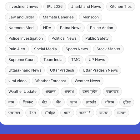
Investment news
IPL 2026
Jharkhand News
Kitchen Tips
Law and Order
Mamata Banerjee
Monsoon
Narendra Modi
NDA
Patna News
Police Action
Police Investigation
Political News
Public Safety
Rain Alert
Social Media
Sports News
Stock Market
Supreme Court
Team India
TMC
UP News
Uttarakhand News
Uttar Pradesh
Uttar Pradesh News
viral video
Weather Forecast
Weather News
Weather Update
अदालत
अपराध
उत्तर प्रदेश
उत्तराखंड
काम
क्रिकेट
खेल
चीन
चुनाव
झारखंड
परिणाम
पुलिस
प्रशासन
बिहार
बॉलीवुड
भारत
राजनीति
वायरल
व्यापार