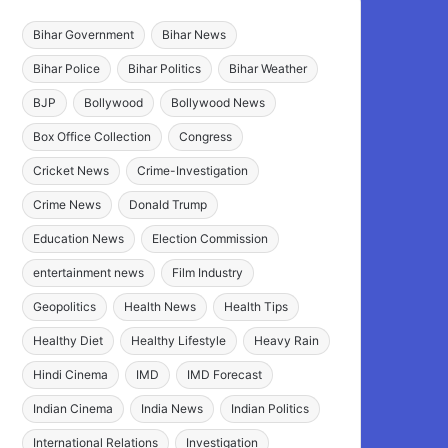
Bihar Government
Bihar News
Bihar Police
Bihar Politics
Bihar Weather
BJP
Bollywood
Bollywood News
Box Office Collection
Congress
Cricket News
Crime-Investigation
Crime News
Donald Trump
Education News
Election Commission
entertainment news
Film Industry
Geopolitics
Health News
Health Tips
Healthy Diet
Healthy Lifestyle
Heavy Rain
Hindi Cinema
IMD
IMD Forecast
Indian Cinema
India News
Indian Politics
International Relations
Investigation