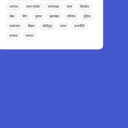
अपराध
उत्तर प्रदेश
उत्तराखंड
काम
क्रिकेट
खेल
चीन
चुनाव
झारखंड
परिणाम
पुलिस
प्रशासन
बिहार
बॉलीवुड
भारत
राजनीति
वायरल
व्यापार