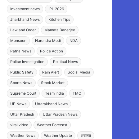
Investment news
IPL 2026
Jharkhand News
Kitchen Tips
Law and Order
Mamata Banerjee
Monsoon
Narendra Modi
NDA
Patna News
Police Action
Police Investigation
Political News
Public Safety
Rain Alert
Social Media
Sports News
Stock Market
Supreme Court
Team India
TMC
UP News
Uttarakhand News
Uttar Pradesh
Uttar Pradesh News
viral video
Weather Forecast
Weather News
Weather Update
अदालत