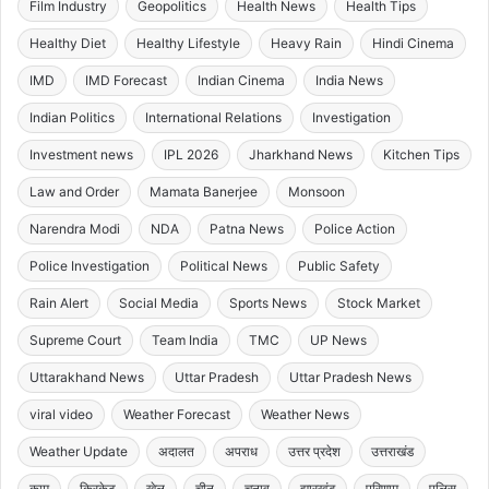
Film Industry
Geopolitics
Health News
Health Tips
Healthy Diet
Healthy Lifestyle
Heavy Rain
Hindi Cinema
IMD
IMD Forecast
Indian Cinema
India News
Indian Politics
International Relations
Investigation
Investment news
IPL 2026
Jharkhand News
Kitchen Tips
Law and Order
Mamata Banerjee
Monsoon
Narendra Modi
NDA
Patna News
Police Action
Police Investigation
Political News
Public Safety
Rain Alert
Social Media
Sports News
Stock Market
Supreme Court
Team India
TMC
UP News
Uttarakhand News
Uttar Pradesh
Uttar Pradesh News
viral video
Weather Forecast
Weather News
Weather Update
अदालत
अपराध
उत्तर प्रदेश
उत्तराखंड
काम
क्रिकेट
खेल
चीन
चुनाव
झारखंड
परिणाम
पुलिस