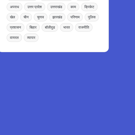
अपराध
उत्तर प्रदेश
उत्तराखंड
काम
क्रिकेट
खेल
चीन
चुनाव
झारखंड
परिणाम
पुलिस
प्रशासन
बिहार
बॉलीवुड
भारत
राजनीति
वायरल
व्यापार