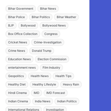
Bihar Government
Bihar News
Bihar Police
Bihar Politics
Bihar Weather
BJP
Bollywood
Bollywood News
Box Office Collection
Congress
Cricket News
Crime-Investigation
Crime News
Donald Trump
Education News
Election Commission
entertainment news
Film Industry
Geopolitics
Health News
Health Tips
Healthy Diet
Healthy Lifestyle
Heavy Rain
Hindi Cinema
IMD
IMD Forecast
Indian Cinema
India News
Indian Politics
International Relations
Investigation