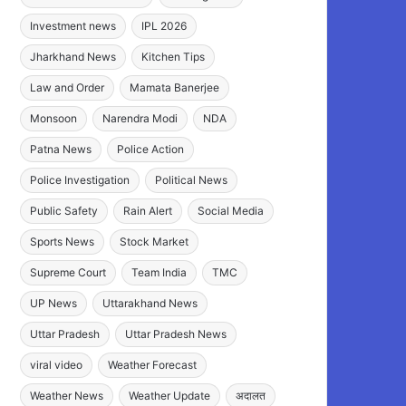
Investment news
IPL 2026
Jharkhand News
Kitchen Tips
Law and Order
Mamata Banerjee
Monsoon
Narendra Modi
NDA
Patna News
Police Action
Police Investigation
Political News
Public Safety
Rain Alert
Social Media
Sports News
Stock Market
Supreme Court
Team India
TMC
UP News
Uttarakhand News
Uttar Pradesh
Uttar Pradesh News
viral video
Weather Forecast
Weather News
Weather Update
अदालत