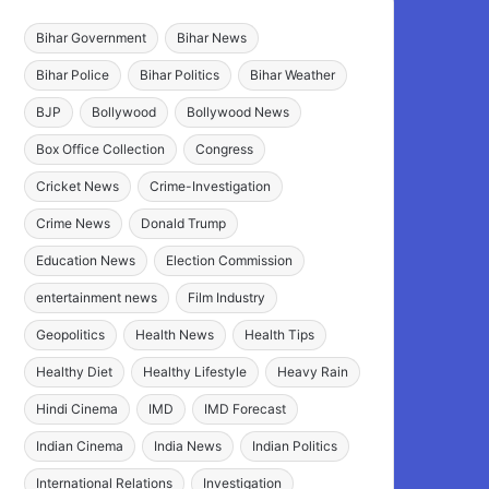
Bihar Government
Bihar News
Bihar Police
Bihar Politics
Bihar Weather
BJP
Bollywood
Bollywood News
Box Office Collection
Congress
Cricket News
Crime-Investigation
Crime News
Donald Trump
Education News
Election Commission
entertainment news
Film Industry
Geopolitics
Health News
Health Tips
Healthy Diet
Healthy Lifestyle
Heavy Rain
Hindi Cinema
IMD
IMD Forecast
Indian Cinema
India News
Indian Politics
International Relations
Investigation