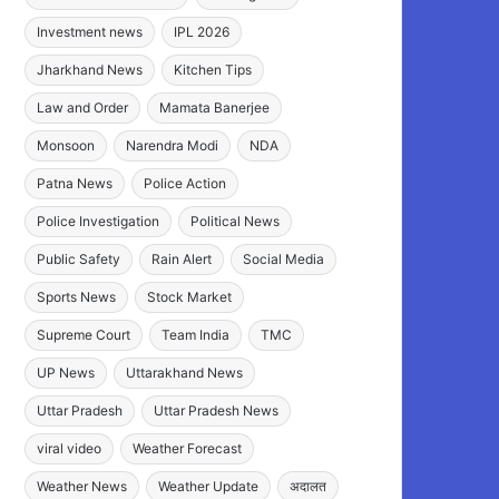
Investment news
IPL 2026
Jharkhand News
Kitchen Tips
Law and Order
Mamata Banerjee
Monsoon
Narendra Modi
NDA
Patna News
Police Action
Police Investigation
Political News
Public Safety
Rain Alert
Social Media
Sports News
Stock Market
Supreme Court
Team India
TMC
UP News
Uttarakhand News
Uttar Pradesh
Uttar Pradesh News
viral video
Weather Forecast
Weather News
Weather Update
अदालत