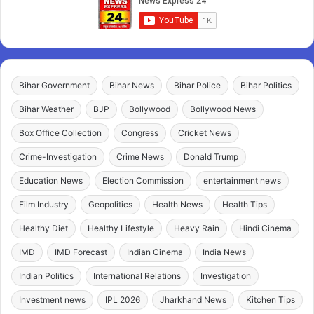
Bihar Government
Bihar News
Bihar Police
Bihar Politics
Bihar Weather
BJP
Bollywood
Bollywood News
Box Office Collection
Congress
Cricket News
Crime-Investigation
Crime News
Donald Trump
Education News
Election Commission
entertainment news
Film Industry
Geopolitics
Health News
Health Tips
Healthy Diet
Healthy Lifestyle
Heavy Rain
Hindi Cinema
IMD
IMD Forecast
Indian Cinema
India News
Indian Politics
International Relations
Investigation
Investment news
IPL 2026
Jharkhand News
Kitchen Tips