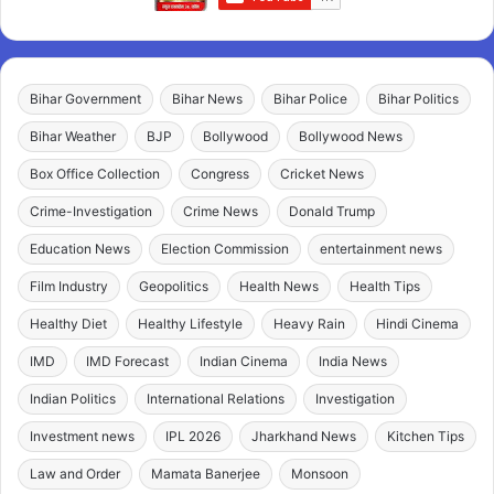
Bihar Government
Bihar News
Bihar Police
Bihar Politics
Bihar Weather
BJP
Bollywood
Bollywood News
Box Office Collection
Congress
Cricket News
Crime-Investigation
Crime News
Donald Trump
Education News
Election Commission
entertainment news
Film Industry
Geopolitics
Health News
Health Tips
Healthy Diet
Healthy Lifestyle
Heavy Rain
Hindi Cinema
IMD
IMD Forecast
Indian Cinema
India News
Indian Politics
International Relations
Investigation
Investment news
IPL 2026
Jharkhand News
Kitchen Tips
Law and Order
Mamata Banerjee
Monsoon