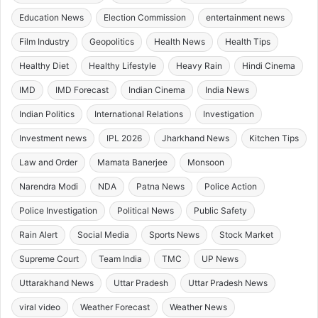
Education News
Election Commission
entertainment news
Film Industry
Geopolitics
Health News
Health Tips
Healthy Diet
Healthy Lifestyle
Heavy Rain
Hindi Cinema
IMD
IMD Forecast
Indian Cinema
India News
Indian Politics
International Relations
Investigation
Investment news
IPL 2026
Jharkhand News
Kitchen Tips
Law and Order
Mamata Banerjee
Monsoon
Narendra Modi
NDA
Patna News
Police Action
Police Investigation
Political News
Public Safety
Rain Alert
Social Media
Sports News
Stock Market
Supreme Court
Team India
TMC
UP News
Uttarakhand News
Uttar Pradesh
Uttar Pradesh News
viral video
Weather Forecast
Weather News