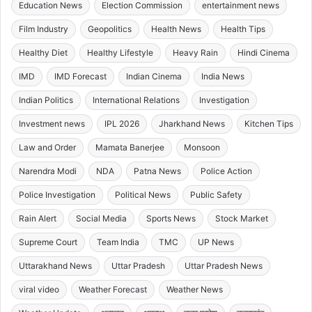
Education News
Election Commission
entertainment news
Film Industry
Geopolitics
Health News
Health Tips
Healthy Diet
Healthy Lifestyle
Heavy Rain
Hindi Cinema
IMD
IMD Forecast
Indian Cinema
India News
Indian Politics
International Relations
Investigation
Investment news
IPL 2026
Jharkhand News
Kitchen Tips
Law and Order
Mamata Banerjee
Monsoon
Narendra Modi
NDA
Patna News
Police Action
Police Investigation
Political News
Public Safety
Rain Alert
Social Media
Sports News
Stock Market
Supreme Court
Team India
TMC
UP News
Uttarakhand News
Uttar Pradesh
Uttar Pradesh News
viral video
Weather Forecast
Weather News