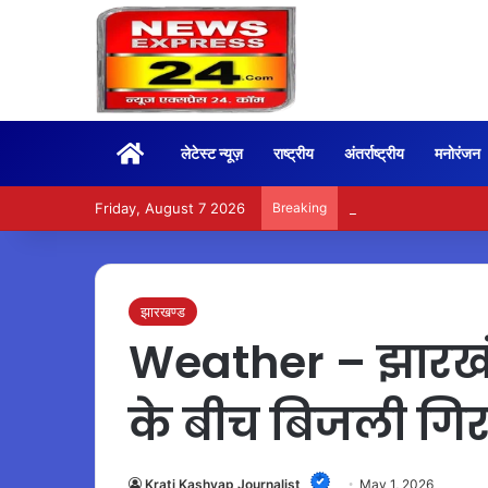
Home
लेटेस्ट न्यूज़
राष्ट्रीय
अंतर्राष्ट्रीय
मनोरंजन
Friday, August 7 2026
Breaking
BoxOffice – 15वें दिन भ
झारखण्ड
Weather – झारखंड
के बीच बिजली गिरन
Krati Kashyap Journalist
May 1, 2026