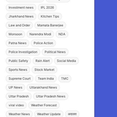
Investment news
IPL 2026
Jharkhand News
Kitchen Tips
Law and Order
Mamata Banerjee
Monsoon
Narendra Modi
NDA
Patna News
Police Action
Police Investigation
Political News
Public Safety
Rain Alert
Social Media
Sports News
Stock Market
Supreme Court
Team India
TMC
UP News
Uttarakhand News
Uttar Pradesh
Uttar Pradesh News
viral video
Weather Forecast
Weather News
Weather Update
अदालत