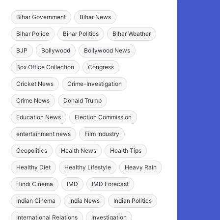
Bihar Government
Bihar News
Bihar Police
Bihar Politics
Bihar Weather
BJP
Bollywood
Bollywood News
Box Office Collection
Congress
Cricket News
Crime-Investigation
Crime News
Donald Trump
Education News
Election Commission
entertainment news
Film Industry
Geopolitics
Health News
Health Tips
Healthy Diet
Healthy Lifestyle
Heavy Rain
Hindi Cinema
IMD
IMD Forecast
Indian Cinema
India News
Indian Politics
International Relations
Investigation