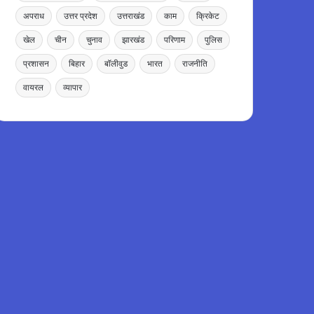
अपराध
उत्तर प्रदेश
उत्तराखंड
काम
क्रिकेट
खेल
चीन
चुनाव
झारखंड
परिणाम
पुलिस
प्रशासन
बिहार
बॉलीवुड
भारत
राजनीति
वायरल
व्यापार