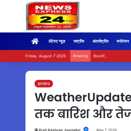
Home
लेटेस्ट न्यूज़
राष्ट्रीय
अंतर्राष्ट्रीय
मनोरंजन
Friday, August 7 2026
Breaking
BoxOffice – 15वें दिन भ
झारखण्ड
WeatherUpdate –
तक बारिश और तेज
Krati Kashyap Journalist
May 7, 2026