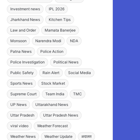
Investment news
IPL 2026
Jharkhand News
Kitchen Tips
Law and Order
Mamata Banerjee
Monsoon
Narendra Modi
NDA
Patna News
Police Action
Police Investigation
Political News
Public Safety
Rain Alert
Social Media
Sports News
Stock Market
Supreme Court
Team India
TMC
UP News
Uttarakhand News
Uttar Pradesh
Uttar Pradesh News
viral video
Weather Forecast
Weather News
Weather Update
अदालत