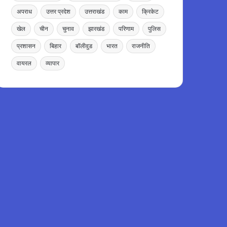
अपराध
उत्तर प्रदेश
उत्तराखंड
काम
क्रिकेट
खेल
चीन
चुनाव
झारखंड
परिणाम
पुलिस
प्रशासन
बिहार
बॉलीवुड
भारत
राजनीति
वायरल
व्यापार