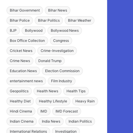
Bihar Government
Bihar News
Bihar Police
Bihar Politics
Bihar Weather
BJP
Bollywood
Bollywood News
Box Office Collection
Congress
Cricket News
Crime-Investigation
Crime News
Donald Trump
Education News
Election Commission
entertainment news
Film Industry
Geopolitics
Health News
Health Tips
Healthy Diet
Healthy Lifestyle
Heavy Rain
Hindi Cinema
IMD
IMD Forecast
Indian Cinema
India News
Indian Politics
International Relations
Investigation