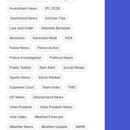
Investment news
IPL 2026
Jharkhand News
Kitchen Tips
Law and Order
Mamata Banerjee
Monsoon
Narendra Modi
NDA
Patna News
Police Action
Police Investigation
Political News
Public Safety
Rain Alert
Social Media
Sports News
Stock Market
Supreme Court
Team India
TMC
UP News
Uttarakhand News
Uttar Pradesh
Uttar Pradesh News
viral video
Weather Forecast
Weather News
Weather Update
अदालत