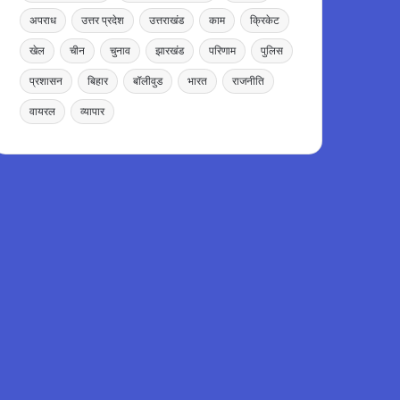
अपराध
उत्तर प्रदेश
उत्तराखंड
काम
क्रिकेट
खेल
चीन
चुनाव
झारखंड
परिणाम
पुलिस
प्रशासन
बिहार
बॉलीवुड
भारत
राजनीति
वायरल
व्यापार