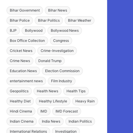
Bihar Government
Bihar News
Bihar Police
Bihar Politics
Bihar Weather
BJP
Bollywood
Bollywood News
Box Office Collection
Congress
Cricket News
Crime-Investigation
Crime News
Donald Trump
Education News
Election Commission
entertainment news
Film Industry
Geopolitics
Health News
Health Tips
Healthy Diet
Healthy Lifestyle
Heavy Rain
Hindi Cinema
IMD
IMD Forecast
Indian Cinema
India News
Indian Politics
International Relations
Investigation