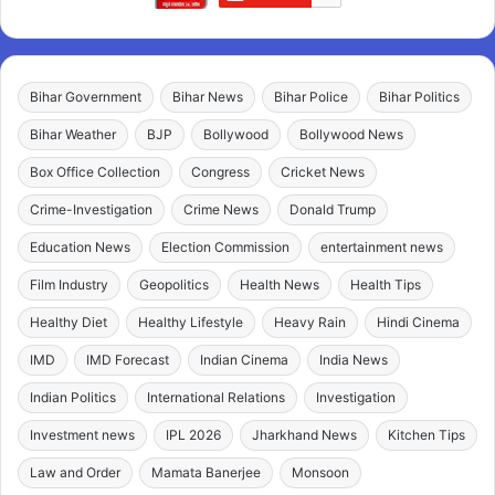
Bihar Government
Bihar News
Bihar Police
Bihar Politics
Bihar Weather
BJP
Bollywood
Bollywood News
Box Office Collection
Congress
Cricket News
Crime-Investigation
Crime News
Donald Trump
Education News
Election Commission
entertainment news
Film Industry
Geopolitics
Health News
Health Tips
Healthy Diet
Healthy Lifestyle
Heavy Rain
Hindi Cinema
IMD
IMD Forecast
Indian Cinema
India News
Indian Politics
International Relations
Investigation
Investment news
IPL 2026
Jharkhand News
Kitchen Tips
Law and Order
Mamata Banerjee
Monsoon