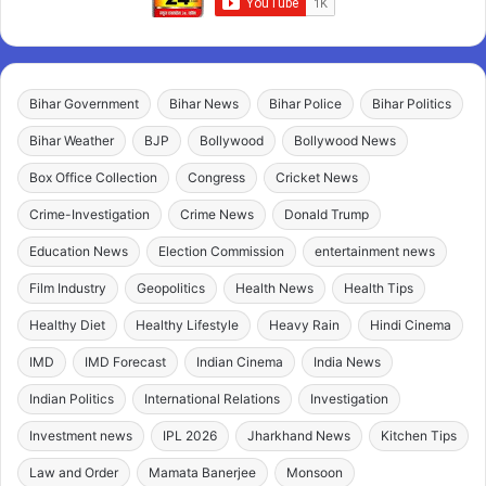
Bihar Government
Bihar News
Bihar Police
Bihar Politics
Bihar Weather
BJP
Bollywood
Bollywood News
Box Office Collection
Congress
Cricket News
Crime-Investigation
Crime News
Donald Trump
Education News
Election Commission
entertainment news
Film Industry
Geopolitics
Health News
Health Tips
Healthy Diet
Healthy Lifestyle
Heavy Rain
Hindi Cinema
IMD
IMD Forecast
Indian Cinema
India News
Indian Politics
International Relations
Investigation
Investment news
IPL 2026
Jharkhand News
Kitchen Tips
Law and Order
Mamata Banerjee
Monsoon