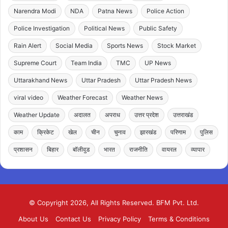
Narendra Modi
NDA
Patna News
Police Action
Police Investigation
Political News
Public Safety
Rain Alert
Social Media
Sports News
Stock Market
Supreme Court
Team India
TMC
UP News
Uttarakhand News
Uttar Pradesh
Uttar Pradesh News
viral video
Weather Forecast
Weather News
Weather Update
अदालत
अपराध
उत्तर प्रदेश
उत्तराखंड
काम
क्रिकेट
खेल
चीन
चुनाव
झारखंड
परिणाम
पुलिस
प्रशासन
बिहार
बॉलीवुड
भारत
राजनीति
वायरल
व्यापार
© Copyright 2026, All Rights Reserved. BFM Pvt. Ltd.
About Us
Contact Us
Privacy Policy
Terms & Conditions