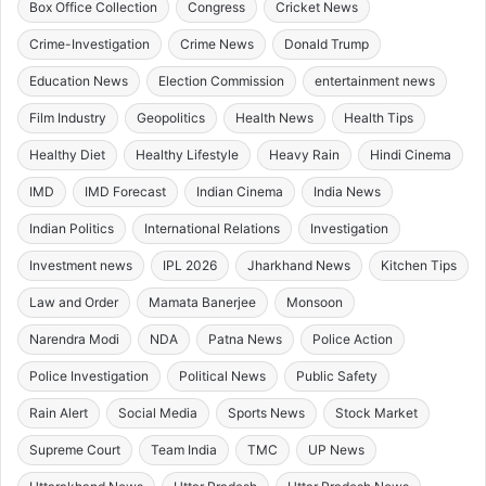
Box Office Collection
Congress
Cricket News
Crime-Investigation
Crime News
Donald Trump
Education News
Election Commission
entertainment news
Film Industry
Geopolitics
Health News
Health Tips
Healthy Diet
Healthy Lifestyle
Heavy Rain
Hindi Cinema
IMD
IMD Forecast
Indian Cinema
India News
Indian Politics
International Relations
Investigation
Investment news
IPL 2026
Jharkhand News
Kitchen Tips
Law and Order
Mamata Banerjee
Monsoon
Narendra Modi
NDA
Patna News
Police Action
Police Investigation
Political News
Public Safety
Rain Alert
Social Media
Sports News
Stock Market
Supreme Court
Team India
TMC
UP News