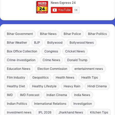
Bihar Government
Bihar News
Bihar Police
Bihar Politics
Bihar Weather
BJP
Bollywood
Bollywood News
Box Office Collection
Congress
Cricket News
Crime-Investigation
Crime News
Donald Trump
Education News
Election Commission
entertainment news
Film Industry
Geopolitics
Health News
Health Tips
Healthy Diet
Healthy Lifestyle
Heavy Rain
Hindi Cinema
IMD
IMD Forecast
Indian Cinema
India News
Indian Politics
International Relations
Investigation
Investment news
IPL 2026
Jharkhand News
Kitchen Tips