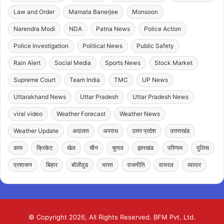
Law and Order
Mamata Banerjee
Monsoon
Narendra Modi
NDA
Patna News
Police Action
Police Investigation
Political News
Public Safety
Rain Alert
Social Media
Sports News
Stock Market
Supreme Court
Team India
TMC
UP News
Uttarakhand News
Uttar Pradesh
Uttar Pradesh News
viral video
Weather Forecast
Weather News
Weather Update
अदालत
अपराध
उत्तर प्रदेश
उत्तराखंड
काम
क्रिकेट
खेल
चीन
चुनाव
झारखंड
परिणाम
पुलिस
प्रशासन
बिहार
बॉलीवुड
भारत
राजनीति
वायरल
व्यापार
© Copyright 2026, All Rights Reserved. BFM Pvt. Ltd.