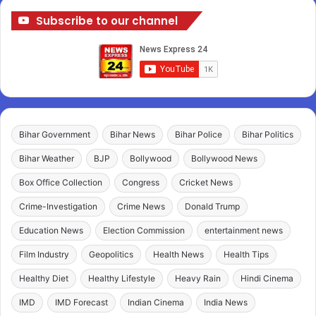
Subscribe to our channel
Bihar Government
Bihar News
Bihar Police
Bihar Politics
Bihar Weather
BJP
Bollywood
Bollywood News
Box Office Collection
Congress
Cricket News
Crime-Investigation
Crime News
Donald Trump
Education News
Election Commission
entertainment news
Film Industry
Geopolitics
Health News
Health Tips
Healthy Diet
Healthy Lifestyle
Heavy Rain
Hindi Cinema
IMD
IMD Forecast
Indian Cinema
India News