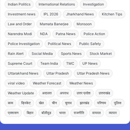
Indian Politics
International Relations
Investigation
Investment news
IPL 2026
Jharkhand News
Kitchen Tips
Law and Order
Mamata Banerjee
Monsoon
Narendra Modi
NDA
Patna News
Police Action
Police Investigation
Political News
Public Safety
Rain Alert
Social Media
Sports News
Stock Market
Supreme Court
Team India
TMC
UP News
Uttarakhand News
Uttar Pradesh
Uttar Pradesh News
viral video
Weather Forecast
Weather News
Weather Update
अदालत
अपराध
उत्तर प्रदेश
उत्तराखंड
काम
क्रिकेट
खेल
चीन
चुनाव
झारखंड
परिणाम
पुलिस
प्रशासन
बिहार
बॉलीवुड
भारत
राजनीति
वायरल
व्यापार