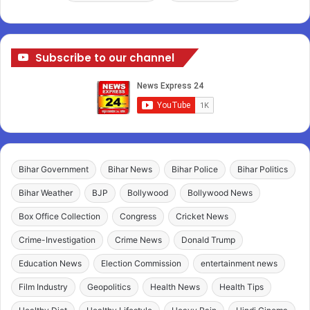
Subscribe to our channel
Bihar Government
Bihar News
Bihar Police
Bihar Politics
Bihar Weather
BJP
Bollywood
Bollywood News
Box Office Collection
Congress
Cricket News
Crime-Investigation
Crime News
Donald Trump
Education News
Election Commission
entertainment news
Film Industry
Geopolitics
Health News
Health Tips