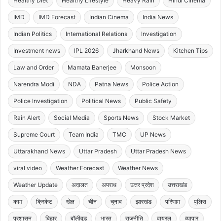
Healthy Diet
Healthy Lifestyle
Heavy Rain
Hindi Cinema
IMD
IMD Forecast
Indian Cinema
India News
Indian Politics
International Relations
Investigation
Investment news
IPL 2026
Jharkhand News
Kitchen Tips
Law and Order
Mamata Banerjee
Monsoon
Narendra Modi
NDA
Patna News
Police Action
Police Investigation
Political News
Public Safety
Rain Alert
Social Media
Sports News
Stock Market
Supreme Court
Team India
TMC
UP News
Uttarakhand News
Uttar Pradesh
Uttar Pradesh News
viral video
Weather Forecast
Weather News
Weather Update
अदालत
अपराध
उत्तर प्रदेश
उत्तराखंड
काम
क्रिकेट
खेल
चीन
चुनाव
झारखंड
परिणाम
पुलिस
प्रशासन
बिहार
बॉलीवुड
भारत
राजनीति
वायरल
व्यापार