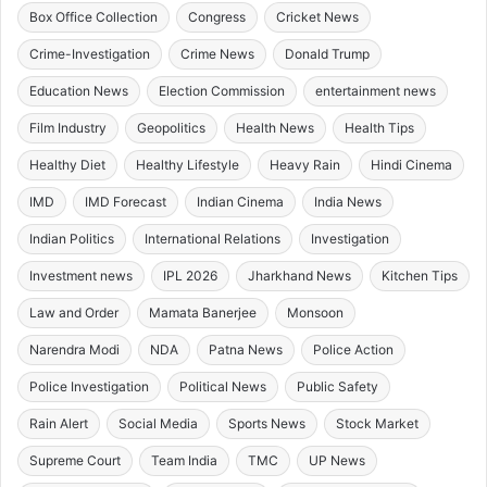
Box Office Collection
Congress
Cricket News
Crime-Investigation
Crime News
Donald Trump
Education News
Election Commission
entertainment news
Film Industry
Geopolitics
Health News
Health Tips
Healthy Diet
Healthy Lifestyle
Heavy Rain
Hindi Cinema
IMD
IMD Forecast
Indian Cinema
India News
Indian Politics
International Relations
Investigation
Investment news
IPL 2026
Jharkhand News
Kitchen Tips
Law and Order
Mamata Banerjee
Monsoon
Narendra Modi
NDA
Patna News
Police Action
Police Investigation
Political News
Public Safety
Rain Alert
Social Media
Sports News
Stock Market
Supreme Court
Team India
TMC
UP News