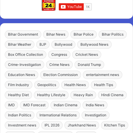
Bihar Government
Bihar News
Bihar Police
Bihar Politics
Bihar Weather
BJP
Bollywood
Bollywood News
Box Office Collection
Congress
Cricket News
Crime-Investigation
Crime News
Donald Trump
Education News
Election Commission
entertainment news
Film Industry
Geopolitics
Health News
Health Tips
Healthy Diet
Healthy Lifestyle
Heavy Rain
Hindi Cinema
IMD
IMD Forecast
Indian Cinema
India News
Indian Politics
International Relations
Investigation
Investment news
IPL 2026
Jharkhand News
Kitchen Tips