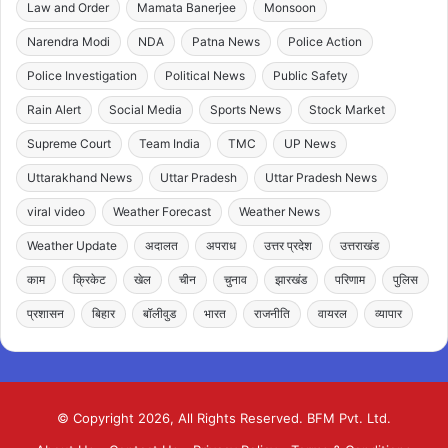
Law and Order
Mamata Banerjee
Monsoon
Narendra Modi
NDA
Patna News
Police Action
Police Investigation
Political News
Public Safety
Rain Alert
Social Media
Sports News
Stock Market
Supreme Court
Team India
TMC
UP News
Uttarakhand News
Uttar Pradesh
Uttar Pradesh News
viral video
Weather Forecast
Weather News
Weather Update
अदालत
अपराध
उत्तर प्रदेश
उत्तराखंड
काम
क्रिकेट
खेल
चीन
चुनाव
झारखंड
परिणाम
पुलिस
प्रशासन
बिहार
बॉलीवुड
भारत
राजनीति
वायरल
व्यापार
© Copyright 2026, All Rights Reserved. BFM Pvt. Ltd.