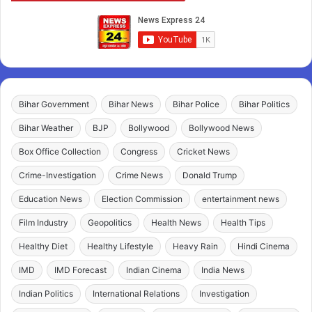
Bihar Government
Bihar News
Bihar Police
Bihar Politics
Bihar Weather
BJP
Bollywood
Bollywood News
Box Office Collection
Congress
Cricket News
Crime-Investigation
Crime News
Donald Trump
Education News
Election Commission
entertainment news
Film Industry
Geopolitics
Health News
Health Tips
Healthy Diet
Healthy Lifestyle
Heavy Rain
Hindi Cinema
IMD
IMD Forecast
Indian Cinema
India News
Indian Politics
International Relations
Investigation