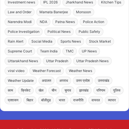
Investment news
IPL 2026
Jharkhand News
Kitchen Tips
Law and Order
Mamata Banerjee
Monsoon
Narendra Modi
NDA
Patna News
Police Action
Police Investigation
Political News
Public Safety
Rain Alert
Social Media
Sports News
Stock Market
Supreme Court
Team India
TMC
UP News
Uttarakhand News
Uttar Pradesh
Uttar Pradesh News
viral video
Weather Forecast
Weather News
Weather Update
अदालत
अपराध
उत्तर प्रदेश
उत्तराखंड
काम
क्रिकेट
खेल
चीन
चुनाव
झारखंड
परिणाम
पुलिस
प्रशासन
बिहार
बॉलीवुड
भारत
राजनीति
वायरल
व्यापार