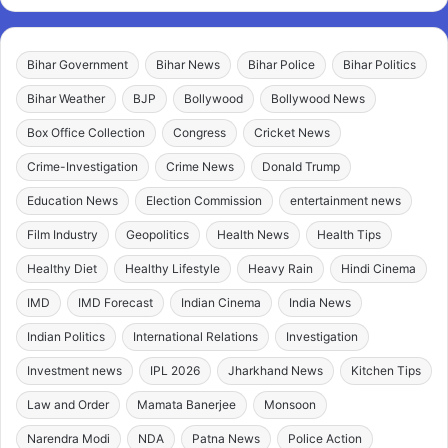
Bihar Government
Bihar News
Bihar Police
Bihar Politics
Bihar Weather
BJP
Bollywood
Bollywood News
Box Office Collection
Congress
Cricket News
Crime-Investigation
Crime News
Donald Trump
Education News
Election Commission
entertainment news
Film Industry
Geopolitics
Health News
Health Tips
Healthy Diet
Healthy Lifestyle
Heavy Rain
Hindi Cinema
IMD
IMD Forecast
Indian Cinema
India News
Indian Politics
International Relations
Investigation
Investment news
IPL 2026
Jharkhand News
Kitchen Tips
Law and Order
Mamata Banerjee
Monsoon
Narendra Modi
NDA
Patna News
Police Action