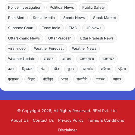
Police Investigation
Political News
Public Safety
Rain Alert
Social Media
Sports News
Stock Market
Supreme Court
Team India
TMC
UP News
Uttarakhand News
Uttar Pradesh
Uttar Pradesh News
viral video
Weather Forecast
Weather News
Weather Update
अदालत
अपराध
उत्तर प्रदेश
उत्तराखंड
काम
क्रिकेट
खेल
चीन
चुनाव
झारखंड
परिणाम
पुलिस
प्रशासन
बिहार
बॉलीवुड
भारत
राजनीति
वायरल
व्यापार
© Copyright 2026, All Rights Reserved. BFM Pvt. Ltd.
About Us
Contact Us
Privacy Policy
Terms & Conditions
Disclaimer