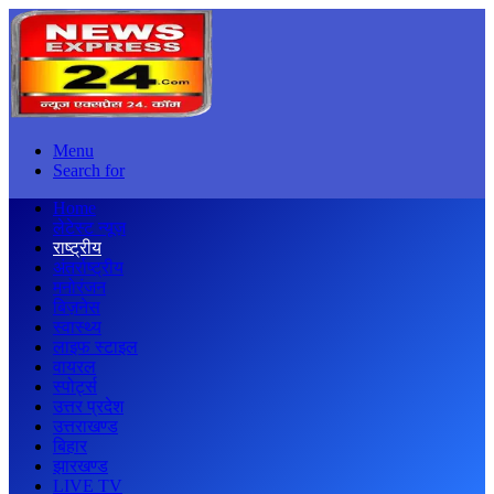
Menu
Search for
Home
लेटेस्ट न्यूज़
राष्ट्रीय
अंतर्राष्ट्रीय
मनोरंजन
बिज़नेस
स्वास्थ्य
लाइफ स्टाइल
वायरल
स्पोर्ट्स
उत्तर प्रदेश
उत्तराखण्ड
बिहार
झारखण्ड
LIVE TV