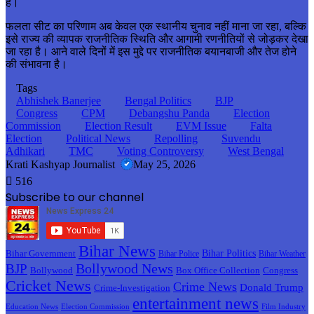
है।
फलता सीट का परिणाम अब केवल एक स्थानीय चुनाव नहीं माना जा रहा, बल्कि
इसे राज्य की व्यापक राजनीतिक स्थिति और आगामी रणनीतियों से जोड़कर देखा
जा रहा है। आने वाले दिनों में इस मुद्दे पर राजनीतिक बयानबाजी और तेज होने
की संभावना है।
Tags
Abhishek Banerjee
Bengal Politics
BJP
Congress
CPM
Debangshu Panda
Election
Commission
Election Result
EVM Issue
Falta
Election
Political News
Repolling
Suvendu
Adhikari
TMC
Voting Controversy
West Bengal
Krati Kashyap Journalist
May 25, 2026
516
Subscribe to our channel
Bihar News
Bihar Politics
Bihar Government
Bihar Police
Bihar Weather
Bollywood News
BJP
Bollywood
Box Office Collection
Congress
Cricket News
Crime News
Donald Trump
Crime-Investigation
entertainment news
Education News
Election Commission
Film Industry