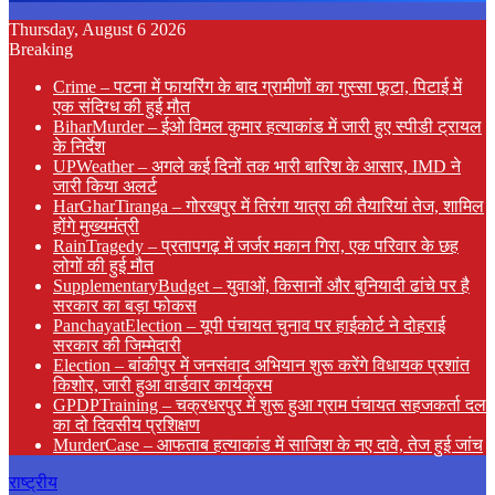
Thursday, August 6 2026
Breaking
Crime – पटना में फायरिंग के बाद ग्रामीणों का गुस्सा फूटा, पिटाई में
एक संदिग्ध की हुई मौत
BiharMurder – ईओ विमल कुमार हत्याकांड में जारी हुए स्पीडी ट्रायल
के निर्देश
UPWeather – अगले कई दिनों तक भारी बारिश के आसार, IMD ने
जारी किया अलर्ट
HarGharTiranga – गोरखपुर में तिरंगा यात्रा की तैयारियां तेज, शामिल
होंगे मुख्यमंत्री
RainTragedy – प्रतापगढ़ में जर्जर मकान गिरा, एक परिवार के छह
लोगों की हुई मौत
SupplementaryBudget – युवाओं, किसानों और बुनियादी ढांचे पर है
सरकार का बड़ा फोकस
PanchayatElection – यूपी पंचायत चुनाव पर हाईकोर्ट ने दोहराई
सरकार की जिम्मेदारी
Election – बांकीपुर में जनसंवाद अभियान शुरू करेंगे विधायक प्रशांत
किशोर, जारी हुआ वार्डवार कार्यक्रम
GPDPTraining – चक्रधरपुर में शुरू हुआ ग्राम पंचायत सहजकर्ता दल
का दो दिवसीय प्रशिक्षण
MurderCase – आफताब हत्याकांड में साजिश के नए दावे, तेज हुई जांच
राष्ट्रीय