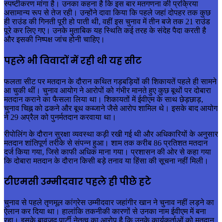
स्पष्टीकरण मांगा है। उनका कहना है कि इस बार मतगणना की प्रक्रिया
असामान्य रूप से तेज रही। उन्होंने दावा किया कि पहले जहां दोपहर तक कुछ
ही राउंड की गिनती पूरी हो पाती थी, वहीं इस चुनाव में तीन बजे तक 21 राउंड
पूरे कर लिए गए। उनके मुताबिक यह स्थिति कई तरह के संदेह पैदा करती है
और इसकी निष्पक्ष जांच होनी चाहिए।
पहले भी विवादों में रही थी यह सीट
फलता सीट पर मतदान के दौरान कथित गड़बड़ियों की शिकायतें पहले ही सामने
आ चुकी थीं। चुनाव आयोग ने आरोपों को गंभीर मानते हुए कुछ बूथों पर दोबारा
मतदान कराने का फैसला लिया था। शिकायतों में ईवीएम के साथ छेड़छाड़,
चुनाव चिह्न को ढकने और बूथ कब्जाने जैसे आरोप शामिल थे। इसके बाद आयोग
ने 29 अप्रैल को पुनर्मतदान करवाया था।
रीपोलिंग के दौरान सुरक्षा व्यवस्था कड़ी रखी गई थी और अधिकारियों के अनुसार
मतदान शांतिपूर्ण तरीके से संपन्न हुआ। शाम तक करीब 86 प्रतिशत मतदान
दर्ज किया गया, जिसे काफी अधिक माना गया। प्रशासन की ओर से कहा गया
कि दोबारा मतदान के दौरान किसी बड़े तनाव या हिंसा की सूचना नहीं मिली।
टीएमसी उम्मीदवार पहले ही पीछे हटे
चुनाव से पहले तृणमूल कांग्रेस उम्मीदवार जहांगीर खान ने चुनाव नहीं लड़ने का
ऐलान कर दिया था। हालांकि तकनीकी कारणों से उनका नाम ईवीएम में बना
रहा। इसके बावजूद पार्टी नेतृत्व का आरोप है कि उनके कार्यकर्ताओं को मतदान