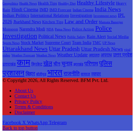
Healthy Lifestyle
Health Tips
Heavy
Health News
Healthy Diet
Geopolitics
India News
Hindi Cinema
IMD
Rain
IMD Forecast
Indian Cinema
Indian Politics
IPL
International Relations
Investigation
Investment news
Law and Order
2026
Jharkhand News
Kitchen Tips
Mamata Banerjee
Police
Narendra Modi
Police Action
Monsoon
Patna News
NDA
Investigation
Political News
Rain Alert
Social Media
Public Safety
Team India
Stock Market
Supreme Court
TMC
Sports News
UP News
Uttarakhand News
Uttar Pradesh
Uttar Pradesh News
viral
Weather Update
अपराध
उत्तर प्रदेश
अदालत
Weather Forecast
Weather News
video
काम
पुलिस
खेल
चुनाव
परिणाम
चीन
उत्तराखंड
क्रिकेट
झारखंड
भारत
प्रशासन
राजनीति
बिहार
व्यापार
बॉलीवुड
वायरल
© Copyright 2026, All Rights Reserved. BFM Pvt. Ltd.
About Us
Contact Us
Privacy Policy
Terms & Conditions
Disclaimer
Facebook
X
WhatsApp
Telegram
Back to top button