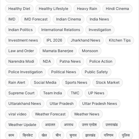
Healthy Diet
Healthy Lifestyle
Heavy Rain
Hindi Cinema
IMD
IMD Forecast
Indian Cinema
India News
Indian Politics
International Relations
Investigation
Investment news
IPL 2026
Jharkhand News
Kitchen Tips
Law and Order
Mamata Banerjee
Monsoon
Narendra Modi
NDA
Patna News
Police Action
Police Investigation
Political News
Public Safety
Rain Alert
Social Media
Sports News
Stock Market
Supreme Court
Team India
TMC
UP News
Uttarakhand News
Uttar Pradesh
Uttar Pradesh News
viral video
Weather Forecast
Weather News
Weather Update
अदालत
अपराध
उत्तर प्रदेश
उत्तराखंड
काम
क्रिकेट
खेल
चीन
चुनाव
झारखंड
परिणाम
पुलिस