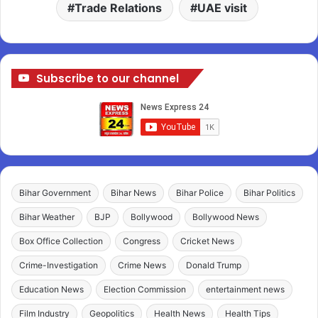
Trade Relations
UAE visit
Subscribe to our channel
Bihar Government
Bihar News
Bihar Police
Bihar Politics
Bihar Weather
BJP
Bollywood
Bollywood News
Box Office Collection
Congress
Cricket News
Crime-Investigation
Crime News
Donald Trump
Education News
Election Commission
entertainment news
Film Industry
Geopolitics
Health News
Health Tips