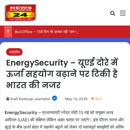
Search
M
BoxOffice – 15वें दिन भी कायम रही ‘जन नायकन’ की रफ्तार, 185 करोड़ के पार पहुंची कमाई…
राष्ट्रीय
EnergySecurity – यूएई दौरे में
ऊर्जा सहयोग बढ़ाने पर टिकी है
भारत की नजर
Krati Kashyap Journalist
May 14, 2026
503
EnergySecurity –
प्रधानमंत्री नरेंद्र मोदी 15 मई को संयुक्त अरब
अमीरात (UAE) की संक्षिप्त लेकिन अहम यात्रा पर जाएंगे। इस दौरान भारत और
यूएई के बीच ऊर्जा क्षेत्र में सहयोग बढ़ाने को लेकर दो महत्वपूर्ण समझौतों को अंतिम