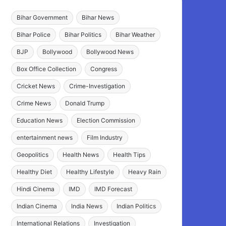
Bihar Government
Bihar News
Bihar Police
Bihar Politics
Bihar Weather
BJP
Bollywood
Bollywood News
Box Office Collection
Congress
Cricket News
Crime-Investigation
Crime News
Donald Trump
Education News
Election Commission
entertainment news
Film Industry
Geopolitics
Health News
Health Tips
Healthy Diet
Healthy Lifestyle
Heavy Rain
Hindi Cinema
IMD
IMD Forecast
Indian Cinema
India News
Indian Politics
International Relations
Investigation