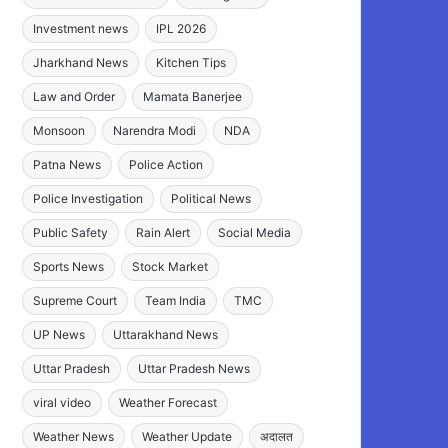
Investment news
IPL 2026
Jharkhand News
Kitchen Tips
Law and Order
Mamata Banerjee
Monsoon
Narendra Modi
NDA
Patna News
Police Action
Police Investigation
Political News
Public Safety
Rain Alert
Social Media
Sports News
Stock Market
Supreme Court
Team India
TMC
UP News
Uttarakhand News
Uttar Pradesh
Uttar Pradesh News
viral video
Weather Forecast
Weather News
Weather Update
अदालत