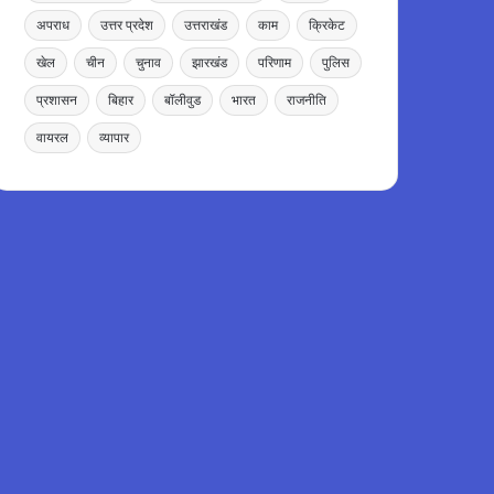
अपराध
उत्तर प्रदेश
उत्तराखंड
काम
क्रिकेट
खेल
चीन
चुनाव
झारखंड
परिणाम
पुलिस
प्रशासन
बिहार
बॉलीवुड
भारत
राजनीति
वायरल
व्यापार