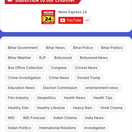
Subscribe to our channel
Bihar Government
Bihar News
Bihar Police
Bihar Politics
Bihar Weather
BJP
Bollywood
Bollywood News
Box Office Collection
Congress
Cricket News
Crime-Investigation
Crime News
Donald Trump
Education News
Election Commission
entertainment news
Film Industry
Geopolitics
Health News
Health Tips
Healthy Diet
Healthy Lifestyle
Heavy Rain
Hindi Cinema
IMD
IMD Forecast
Indian Cinema
India News
Indian Politics
International Relations
Investigation