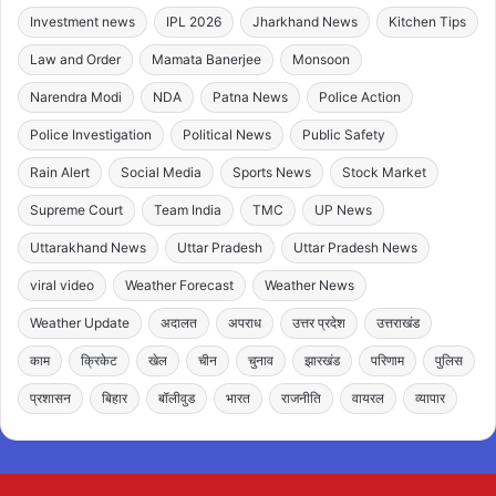
Investment news
IPL 2026
Jharkhand News
Kitchen Tips
Law and Order
Mamata Banerjee
Monsoon
Narendra Modi
NDA
Patna News
Police Action
Police Investigation
Political News
Public Safety
Rain Alert
Social Media
Sports News
Stock Market
Supreme Court
Team India
TMC
UP News
Uttarakhand News
Uttar Pradesh
Uttar Pradesh News
viral video
Weather Forecast
Weather News
Weather Update
अदालत
अपराध
उत्तर प्रदेश
उत्तराखंड
काम
क्रिकेट
खेल
चीन
चुनाव
झारखंड
परिणाम
पुलिस
प्रशासन
बिहार
बॉलीवुड
भारत
राजनीति
वायरल
व्यापार