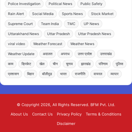
Police Investigation
Political News
Public Safety
Rain Alert
Social Media
Sports News
Stock Market
Supreme Court
Team India
TMC
UP News
Uttarakhand News
Uttar Pradesh
Uttar Pradesh News
viral video
Weather Forecast
Weather News
Weather Update
अदालत
अपराध
उत्तर प्रदेश
उत्तराखंड
काम
क्रिकेट
खेल
चीन
चुनाव
झारखंड
परिणाम
पुलिस
प्रशासन
बिहार
बॉलीवुड
भारत
राजनीति
वायरल
व्यापार
© Copyright 2026, All Rights Reserved. BFM Pvt. Ltd.
About Us
Contact Us
Privacy Policy
Terms & Conditions
Disclaimer