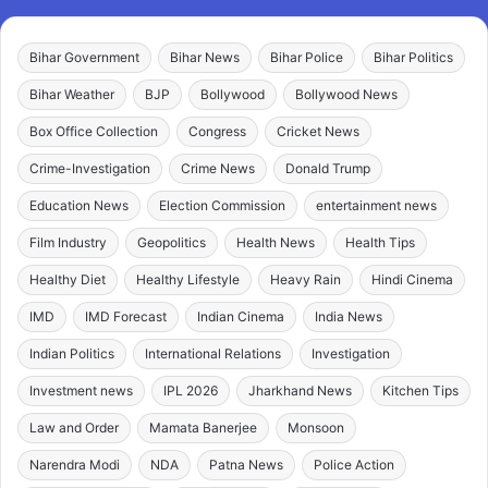
Bihar Government
Bihar News
Bihar Police
Bihar Politics
Bihar Weather
BJP
Bollywood
Bollywood News
Box Office Collection
Congress
Cricket News
Crime-Investigation
Crime News
Donald Trump
Education News
Election Commission
entertainment news
Film Industry
Geopolitics
Health News
Health Tips
Healthy Diet
Healthy Lifestyle
Heavy Rain
Hindi Cinema
IMD
IMD Forecast
Indian Cinema
India News
Indian Politics
International Relations
Investigation
Investment news
IPL 2026
Jharkhand News
Kitchen Tips
Law and Order
Mamata Banerjee
Monsoon
Narendra Modi
NDA
Patna News
Police Action