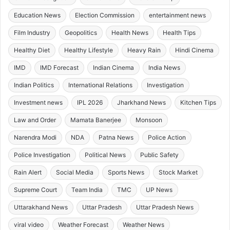
Education News
Election Commission
entertainment news
Film Industry
Geopolitics
Health News
Health Tips
Healthy Diet
Healthy Lifestyle
Heavy Rain
Hindi Cinema
IMD
IMD Forecast
Indian Cinema
India News
Indian Politics
International Relations
Investigation
Investment news
IPL 2026
Jharkhand News
Kitchen Tips
Law and Order
Mamata Banerjee
Monsoon
Narendra Modi
NDA
Patna News
Police Action
Police Investigation
Political News
Public Safety
Rain Alert
Social Media
Sports News
Stock Market
Supreme Court
Team India
TMC
UP News
Uttarakhand News
Uttar Pradesh
Uttar Pradesh News
viral video
Weather Forecast
Weather News