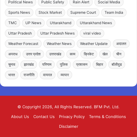
Political News
Public Safety
Rain Alert
Social Media
Sports News
Stock Market
Supreme Court
Team India
TMC
UP News
Uttarakhand
Uttarakhand News
Uttar Pradesh
Uttar Pradesh News
viral video
Weather Forecast
Weather News
Weather Update
अदालत
अपराध
उत्तर प्रदेश
उत्तराखंड
काम
क्रिकेट
खेल
चीन
चुनाव
झारखंड
परिणाम
पुलिस
प्रशासन
बिहार
बॉलीवुड
भारत
राजनीति
वायरल
व्यापार
© Copyright 2026, All Rights Reserved. BFM Pvt. Ltd.
About Us
Contact Us
Privacy Policy
Terms & Conditions
Disclaimer