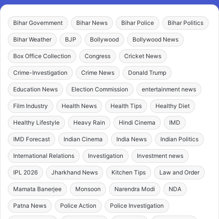
Bihar Government
Bihar News
Bihar Police
Bihar Politics
Bihar Weather
BJP
Bollywood
Bollywood News
Box Office Collection
Congress
Cricket News
Crime-Investigation
Crime News
Donald Trump
Education News
Election Commission
entertainment news
Film Industry
Health News
Health Tips
Healthy Diet
Healthy Lifestyle
Heavy Rain
Hindi Cinema
IMD
IMD Forecast
Indian Cinema
India News
Indian Politics
International Relations
Investigation
Investment news
IPL 2026
Jharkhand News
Kitchen Tips
Law and Order
Mamata Banerjee
Monsoon
Narendra Modi
NDA
Patna News
Police Action
Police Investigation