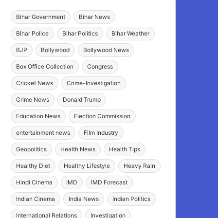
Bihar Government
Bihar News
Bihar Police
Bihar Politics
Bihar Weather
BJP
Bollywood
Bollywood News
Box Office Collection
Congress
Cricket News
Crime-Investigation
Crime News
Donald Trump
Education News
Election Commission
entertainment news
Film Industry
Geopolitics
Health News
Health Tips
Healthy Diet
Healthy Lifestyle
Heavy Rain
Hindi Cinema
IMD
IMD Forecast
Indian Cinema
India News
Indian Politics
International Relations
Investigation