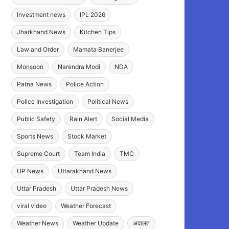
Investment news
IPL 2026
Jharkhand News
Kitchen Tips
Law and Order
Mamata Banerjee
Monsoon
Narendra Modi
NDA
Patna News
Police Action
Police Investigation
Political News
Public Safety
Rain Alert
Social Media
Sports News
Stock Market
Supreme Court
Team India
TMC
UP News
Uttarakhand News
Uttar Pradesh
Uttar Pradesh News
viral video
Weather Forecast
Weather News
Weather Update
अदालत