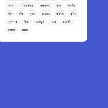
अपराध
उत्तर प्रदेश
उत्तराखंड
काम
क्रिकेट
खेल
चीन
चुनाव
झारखंड
परिणाम
पुलिस
प्रशासन
बिहार
बॉलीवुड
भारत
राजनीति
वायरल
व्यापार