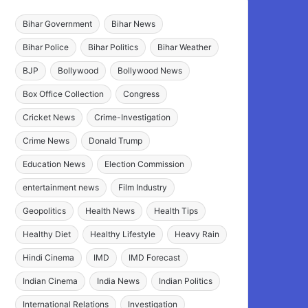
Bihar Government
Bihar News
Bihar Police
Bihar Politics
Bihar Weather
BJP
Bollywood
Bollywood News
Box Office Collection
Congress
Cricket News
Crime-Investigation
Crime News
Donald Trump
Education News
Election Commission
entertainment news
Film Industry
Geopolitics
Health News
Health Tips
Healthy Diet
Healthy Lifestyle
Heavy Rain
Hindi Cinema
IMD
IMD Forecast
Indian Cinema
India News
Indian Politics
International Relations
Investigation