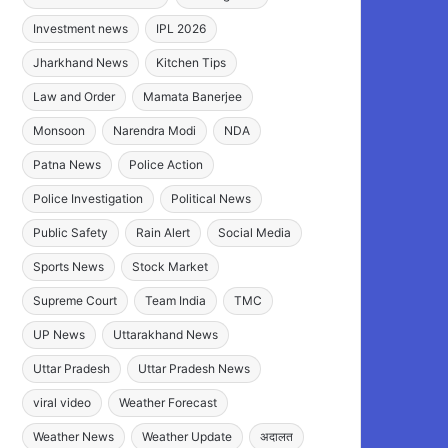
Investment news
IPL 2026
Jharkhand News
Kitchen Tips
Law and Order
Mamata Banerjee
Monsoon
Narendra Modi
NDA
Patna News
Police Action
Police Investigation
Political News
Public Safety
Rain Alert
Social Media
Sports News
Stock Market
Supreme Court
Team India
TMC
UP News
Uttarakhand News
Uttar Pradesh
Uttar Pradesh News
viral video
Weather Forecast
Weather News
Weather Update
अदालत