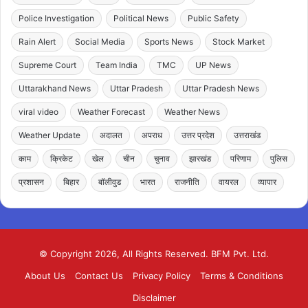
Police Investigation
Political News
Public Safety
Rain Alert
Social Media
Sports News
Stock Market
Supreme Court
Team India
TMC
UP News
Uttarakhand News
Uttar Pradesh
Uttar Pradesh News
viral video
Weather Forecast
Weather News
Weather Update
अदालत
अपराध
उत्तर प्रदेश
उत्तराखंड
काम
क्रिकेट
खेल
चीन
चुनाव
झारखंड
परिणाम
पुलिस
प्रशासन
बिहार
बॉलीवुड
भारत
राजनीति
वायरल
व्यापार
© Copyright 2026, All Rights Reserved. BFM Pvt. Ltd.
About Us
Contact Us
Privacy Policy
Terms & Conditions
Disclaimer