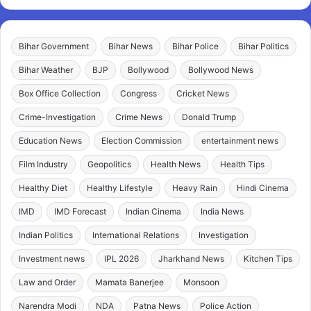
Bihar Government
Bihar News
Bihar Police
Bihar Politics
Bihar Weather
BJP
Bollywood
Bollywood News
Box Office Collection
Congress
Cricket News
Crime-Investigation
Crime News
Donald Trump
Education News
Election Commission
entertainment news
Film Industry
Geopolitics
Health News
Health Tips
Healthy Diet
Healthy Lifestyle
Heavy Rain
Hindi Cinema
IMD
IMD Forecast
Indian Cinema
India News
Indian Politics
International Relations
Investigation
Investment news
IPL 2026
Jharkhand News
Kitchen Tips
Law and Order
Mamata Banerjee
Monsoon
Narendra Modi
NDA
Patna News
Police Action