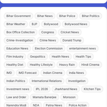
Bihar Government
Bihar News
Bihar Police
Bihar Politics
Bihar Weather
BJP
Bollywood
Bollywood News
Box Office Collection
Congress
Cricket News
Crime-Investigation
Crime News
Donald Trump
Education News
Election Commission
entertainment news
Film Industry
Geopolitics
Health News
Health Tips
Healthy Diet
Healthy Lifestyle
Heavy Rain
Hindi Cinema
IMD
IMD Forecast
Indian Cinema
India News
Indian Politics
International Relations
Investigation
Investment news
IPL 2026
Jharkhand News
Kitchen Tips
Law and Order
Mamata Banerjee
Monsoon
Narendra Modi
NDA
Patna News
Police Action