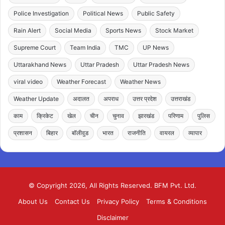
Police Investigation
Political News
Public Safety
Rain Alert
Social Media
Sports News
Stock Market
Supreme Court
Team India
TMC
UP News
Uttarakhand News
Uttar Pradesh
Uttar Pradesh News
viral video
Weather Forecast
Weather News
Weather Update
अदालत
अपराध
उत्तर प्रदेश
उत्तराखंड
काम
क्रिकेट
खेल
चीन
चुनाव
झारखंड
परिणाम
पुलिस
प्रशासन
बिहार
बॉलीवुड
भारत
राजनीति
वायरल
व्यापार
© Copyright 2026, All Rights Reserved. BFM Pvt. Ltd.
About Us
Contact Us
Privacy Policy
Terms & Conditions
Disclaimer