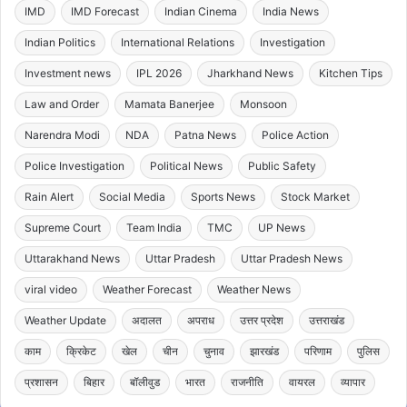
IMD
IMD Forecast
Indian Cinema
India News
Indian Politics
International Relations
Investigation
Investment news
IPL 2026
Jharkhand News
Kitchen Tips
Law and Order
Mamata Banerjee
Monsoon
Narendra Modi
NDA
Patna News
Police Action
Police Investigation
Political News
Public Safety
Rain Alert
Social Media
Sports News
Stock Market
Supreme Court
Team India
TMC
UP News
Uttarakhand News
Uttar Pradesh
Uttar Pradesh News
viral video
Weather Forecast
Weather News
Weather Update
अदालत
अपराध
उत्तर प्रदेश
उत्तराखंड
काम
क्रिकेट
खेल
चीन
चुनाव
झारखंड
परिणाम
पुलिस
प्रशासन
बिहार
बॉलीवुड
भारत
राजनीति
वायरल
व्यापार