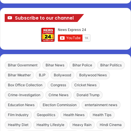
Subscribe to our channel
Bihar Government
Bihar News
Bihar Police
Bihar Politics
Bihar Weather
BJP
Bollywood
Bollywood News
Box Office Collection
Congress
Cricket News
Crime-Investigation
Crime News
Donald Trump
Education News
Election Commission
entertainment news
Film Industry
Geopolitics
Health News
Health Tips
Healthy Diet
Healthy Lifestyle
Heavy Rain
Hindi Cinema