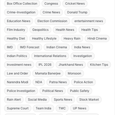
Box Office Collection
Congress
Cricket News
Crime-Investigation
Crime News
Donald Trump
Education News
Election Commission
entertainment news
Film Industry
Geopolitics
Health News
Health Tips
Healthy Diet
Healthy Lifestyle
Heavy Rain
Hindi Cinema
IMD
IMD Forecast
Indian Cinema
India News
Indian Politics
International Relations
Investigation
Investment news
IPL 2026
Jharkhand News
Kitchen Tips
Law and Order
Mamata Banerjee
Monsoon
Narendra Modi
NDA
Patna News
Police Action
Police Investigation
Political News
Public Safety
Rain Alert
Social Media
Sports News
Stock Market
Supreme Court
Team India
TMC
UP News