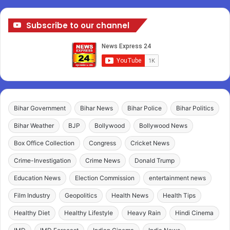
Subscribe to our channel
Bihar Government
Bihar News
Bihar Police
Bihar Politics
Bihar Weather
BJP
Bollywood
Bollywood News
Box Office Collection
Congress
Cricket News
Crime-Investigation
Crime News
Donald Trump
Education News
Election Commission
entertainment news
Film Industry
Geopolitics
Health News
Health Tips
Healthy Diet
Healthy Lifestyle
Heavy Rain
Hindi Cinema