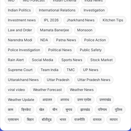
IMD
IMD Forecast
Indian Cinema
India News
Indian Politics
International Relations
Investigation
Investment news
IPL 2026
Jharkhand News
Kitchen Tips
Law and Order
Mamata Banerjee
Monsoon
Narendra Modi
NDA
Patna News
Police Action
Police Investigation
Political News
Public Safety
Rain Alert
Social Media
Sports News
Stock Market
Supreme Court
Team India
TMC
UP News
Uttarakhand News
Uttar Pradesh
Uttar Pradesh News
viral video
Weather Forecast
Weather News
Weather Update
अदालत
अपराध
उत्तर प्रदेश
उत्तराखंड
काम
क्रिकेट
खेल
चीन
चुनाव
झारखंड
परिणाम
पुलिस
प्रशासन
बिहार
बॉलीवुड
भारत
राजनीति
वायरल
व्यापार