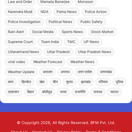
Law and Order
Mamata Banerjee
Monsoon
Narendra Modi
NDA
Patna News
Police Action
Police Investigation
Political News
Public Safety
Rain Alert
Social Media
Sports News
Stock Market
Supreme Court
Team India
TMC
UP News
Uttarakhand News
Uttar Pradesh
Uttar Pradesh News
viral video
Weather Forecast
Weather News
Weather Update
अदालत
अपराध
उत्तर प्रदेश
उत्तराखंड
काम
क्रिकेट
खेल
चीन
चुनाव
झारखंड
परिणाम
पुलिस
प्रशासन
बिहार
बॉलीवुड
भारत
राजनीति
वायरल
व्यापार
© Copyright 2026, All Rights Reserved. BFM Pvt. Ltd.