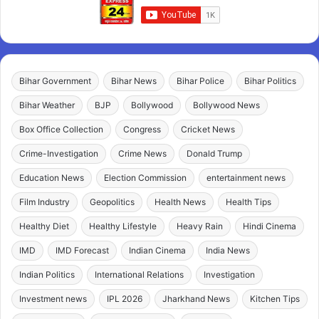
Bihar Government
Bihar News
Bihar Police
Bihar Politics
Bihar Weather
BJP
Bollywood
Bollywood News
Box Office Collection
Congress
Cricket News
Crime-Investigation
Crime News
Donald Trump
Education News
Election Commission
entertainment news
Film Industry
Geopolitics
Health News
Health Tips
Healthy Diet
Healthy Lifestyle
Heavy Rain
Hindi Cinema
IMD
IMD Forecast
Indian Cinema
India News
Indian Politics
International Relations
Investigation
Investment news
IPL 2026
Jharkhand News
Kitchen Tips