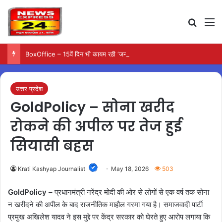
Search
M
BoxOffice – 15वें दिन भी कायम रही ‘जन नायकन’ की रफ्तार, 185 करोड़ के पार पहुंची कमाई…
उत्तर प्रदेश
GoldPolicy – सोना खरीद
रोकने की अपील पर तेज हुई
सियासी बहस
Krati Kashyap Journalist
May 18, 2026
503
GoldPolicy –
प्रधानमंत्री नरेंद्र मोदी की ओर से लोगों से एक वर्ष तक सोना
न खरीदने की अपील के बाद राजनीतिक माहौल गरमा गया है। समाजवादी पार्टी
प्रमुख अखिलेश यादव ने इस मुद्दे पर केंद्र सरकार को घेरते हुए आरोप लगाया कि