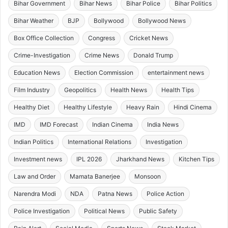
Bihar Government
Bihar News
Bihar Police
Bihar Politics
Bihar Weather
BJP
Bollywood
Bollywood News
Box Office Collection
Congress
Cricket News
Crime-Investigation
Crime News
Donald Trump
Education News
Election Commission
entertainment news
Film Industry
Geopolitics
Health News
Health Tips
Healthy Diet
Healthy Lifestyle
Heavy Rain
Hindi Cinema
IMD
IMD Forecast
Indian Cinema
India News
Indian Politics
International Relations
Investigation
Investment news
IPL 2026
Jharkhand News
Kitchen Tips
Law and Order
Mamata Banerjee
Monsoon
Narendra Modi
NDA
Patna News
Police Action
Police Investigation
Political News
Public Safety