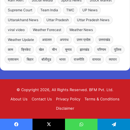
Rain Alert
Social Media
Sports News
Stock Market
Supreme Court
Team India
TMC
UP News
Uttarakhand News
Uttar Pradesh
Uttar Pradesh News
viral video
Weather Forecast
Weather News
Weather Update
अदालत
अपराध
उत्तर प्रदेश
उत्तराखंड
काम
क्रिकेट
खेल
चीन
चुनाव
झारखंड
परिणाम
पुलिस
प्रशासन
बिहार
बॉलीवुड
भारत
राजनीति
वायरल
व्यापार
© Copyright 2026, All Rights Reserved. BFM Pvt. Ltd.
About Us
Contact Us
Privacy Policy
Terms & Conditions
Disclaimer