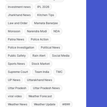
Investment news
IPL 2026
Jharkhand News
Kitchen Tips
Law and Order
Mamata Banerjee
Monsoon
Narendra Modi
NDA
Patna News
Police Action
Police Investigation
Political News
Public Safety
Rain Alert
Social Media
Sports News
Stock Market
Supreme Court
Team India
TMC
UP News
Uttarakhand News
Uttar Pradesh
Uttar Pradesh News
viral video
Weather Forecast
Weather News
Weather Update
अदालत