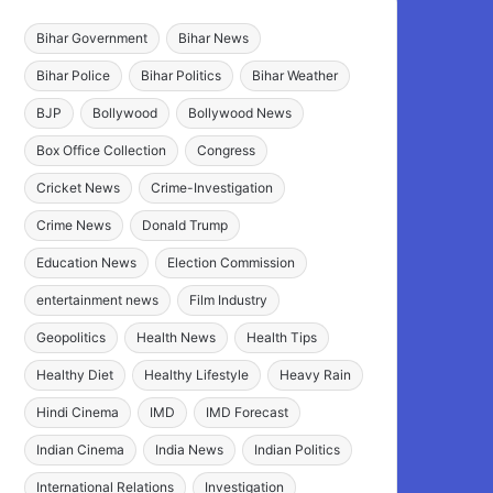
Bihar Government
Bihar News
Bihar Police
Bihar Politics
Bihar Weather
BJP
Bollywood
Bollywood News
Box Office Collection
Congress
Cricket News
Crime-Investigation
Crime News
Donald Trump
Education News
Election Commission
entertainment news
Film Industry
Geopolitics
Health News
Health Tips
Healthy Diet
Healthy Lifestyle
Heavy Rain
Hindi Cinema
IMD
IMD Forecast
Indian Cinema
India News
Indian Politics
International Relations
Investigation