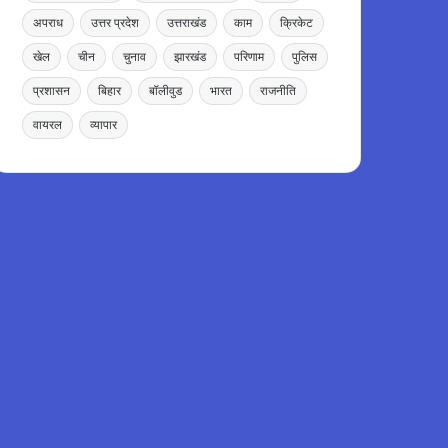
अपराध
उत्तर प्रदेश
उत्तराखंड
काम
क्रिकेट
खेल
चीन
चुनाव
झारखंड
परिणाम
पुलिस
प्रशासन
बिहार
बॉलीवुड
भारत
राजनीति
वायरल
व्यापार