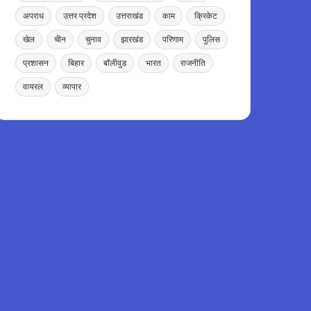
अपराध
उत्तर प्रदेश
उत्तराखंड
काम
क्रिकेट
खेल
चीन
चुनाव
झारखंड
परिणाम
पुलिस
प्रशासन
बिहार
बॉलीवुड
भारत
राजनीति
वायरल
व्यापार