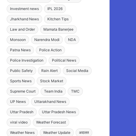
Investment news
IPL 2026
Jharkhand News
Kitchen Tips
Law and Order
Mamata Banerjee
Monsoon
Narendra Modi
NDA
Patna News
Police Action
Police Investigation
Political News
Public Safety
Rain Alert
Social Media
Sports News
Stock Market
Supreme Court
Team India
TMC
UP News
Uttarakhand News
Uttar Pradesh
Uttar Pradesh News
viral video
Weather Forecast
Weather News
Weather Update
अदालत