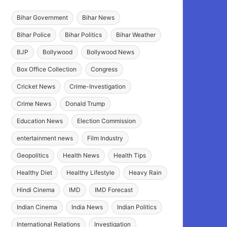
Bihar Government
Bihar News
Bihar Police
Bihar Politics
Bihar Weather
BJP
Bollywood
Bollywood News
Box Office Collection
Congress
Cricket News
Crime-Investigation
Crime News
Donald Trump
Education News
Election Commission
entertainment news
Film Industry
Geopolitics
Health News
Health Tips
Healthy Diet
Healthy Lifestyle
Heavy Rain
Hindi Cinema
IMD
IMD Forecast
Indian Cinema
India News
Indian Politics
International Relations
Investigation