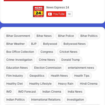
Bihar Government
Bihar News
Bihar Police
Bihar Politics
Bihar Weather
BJP
Bollywood
Bollywood News
Box Office Collection
Congress
Cricket News
Crime-Investigation
Crime News
Donald Trump
Education News
Election Commission
entertainment news
Film Industry
Geopolitics
Health News
Health Tips
Healthy Diet
Healthy Lifestyle
Heavy Rain
Hindi Cinema
IMD
IMD Forecast
Indian Cinema
India News
Indian Politics
International Relations
Investigation