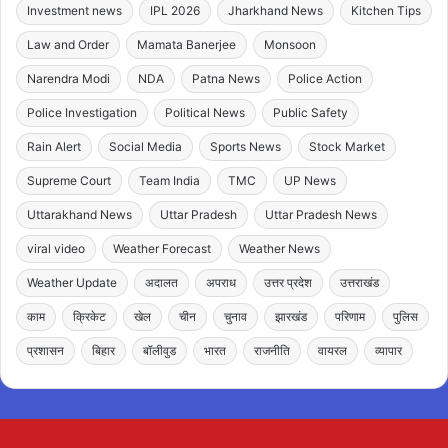
Investment news
IPL 2026
Jharkhand News
Kitchen Tips
Law and Order
Mamata Banerjee
Monsoon
Narendra Modi
NDA
Patna News
Police Action
Police Investigation
Political News
Public Safety
Rain Alert
Social Media
Sports News
Stock Market
Supreme Court
Team India
TMC
UP News
Uttarakhand News
Uttar Pradesh
Uttar Pradesh News
viral video
Weather Forecast
Weather News
Weather Update
अदालत
अपराध
उत्तर प्रदेश
उत्तराखंड
काम
क्रिकेट
खेल
चीन
चुनाव
झारखंड
परिणाम
पुलिस
प्रशासन
बिहार
बॉलीवुड
भारत
राजनीति
वायरल
व्यापार