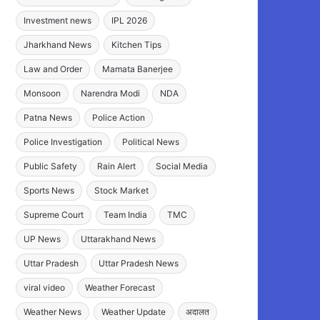
Investment news
IPL 2026
Jharkhand News
Kitchen Tips
Law and Order
Mamata Banerjee
Monsoon
Narendra Modi
NDA
Patna News
Police Action
Police Investigation
Political News
Public Safety
Rain Alert
Social Media
Sports News
Stock Market
Supreme Court
Team India
TMC
UP News
Uttarakhand News
Uttar Pradesh
Uttar Pradesh News
viral video
Weather Forecast
Weather News
Weather Update
अदालत