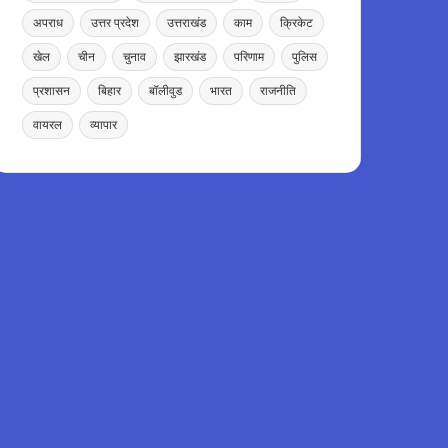
अपराध
उत्तर प्रदेश
उत्तराखंड
काम
क्रिकेट
खेल
चीन
चुनाव
झारखंड
परिणाम
पुलिस
प्रशासन
बिहार
बॉलीवुड
भारत
राजनीति
वायरल
व्यापार