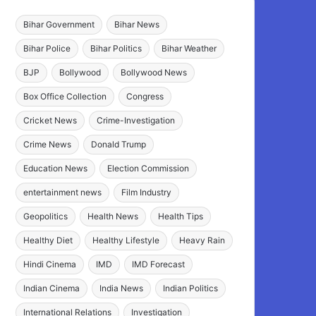
Bihar Government
Bihar News
Bihar Police
Bihar Politics
Bihar Weather
BJP
Bollywood
Bollywood News
Box Office Collection
Congress
Cricket News
Crime-Investigation
Crime News
Donald Trump
Education News
Election Commission
entertainment news
Film Industry
Geopolitics
Health News
Health Tips
Healthy Diet
Healthy Lifestyle
Heavy Rain
Hindi Cinema
IMD
IMD Forecast
Indian Cinema
India News
Indian Politics
International Relations
Investigation