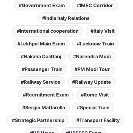
Government Exam
IMEC Corridor
India Italy Relations
international cooperation
Italy Visit
Lekhpal Main Exam
Lucknow Train
Nakaha DaliGanj
Narendra Modi
Passenger Train
PM Modi Tour
Railway Service
Railway Update
Recruitment Exam
Rome Visit
Sergio Mattarella
Special Train
Strategic Partnership
Transport Facility
UP News
UPSSSC Exam