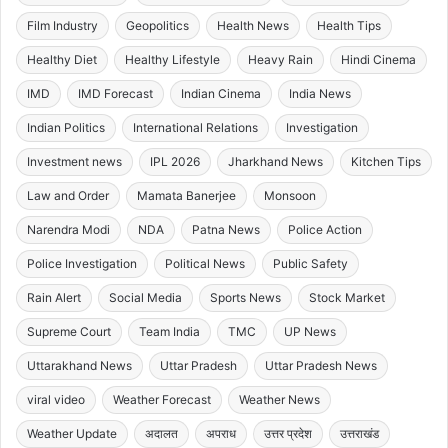
Film Industry
Geopolitics
Health News
Health Tips
Healthy Diet
Healthy Lifestyle
Heavy Rain
Hindi Cinema
IMD
IMD Forecast
Indian Cinema
India News
Indian Politics
International Relations
Investigation
Investment news
IPL 2026
Jharkhand News
Kitchen Tips
Law and Order
Mamata Banerjee
Monsoon
Narendra Modi
NDA
Patna News
Police Action
Police Investigation
Political News
Public Safety
Rain Alert
Social Media
Sports News
Stock Market
Supreme Court
Team India
TMC
UP News
Uttarakhand News
Uttar Pradesh
Uttar Pradesh News
viral video
Weather Forecast
Weather News
Weather Update
अदालत
अपराध
उत्तर प्रदेश
उत्तराखंड