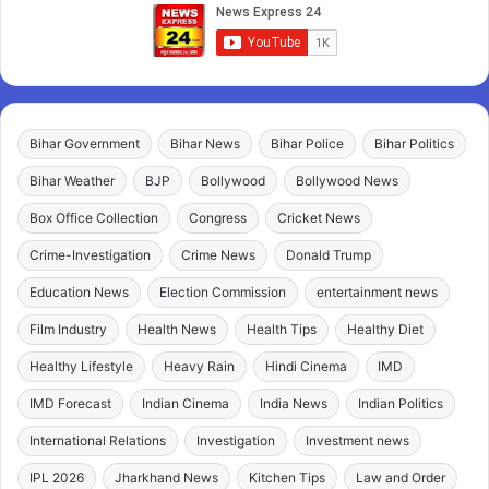
Bihar Government
Bihar News
Bihar Police
Bihar Politics
Bihar Weather
BJP
Bollywood
Bollywood News
Box Office Collection
Congress
Cricket News
Crime-Investigation
Crime News
Donald Trump
Education News
Election Commission
entertainment news
Film Industry
Health News
Health Tips
Healthy Diet
Healthy Lifestyle
Heavy Rain
Hindi Cinema
IMD
IMD Forecast
Indian Cinema
India News
Indian Politics
International Relations
Investigation
Investment news
IPL 2026
Jharkhand News
Kitchen Tips
Law and Order