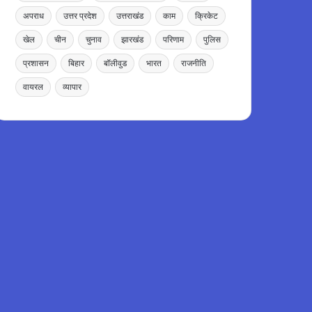
अपराध
उत्तर प्रदेश
उत्तराखंड
काम
क्रिकेट
खेल
चीन
चुनाव
झारखंड
परिणाम
पुलिस
प्रशासन
बिहार
बॉलीवुड
भारत
राजनीति
वायरल
व्यापार