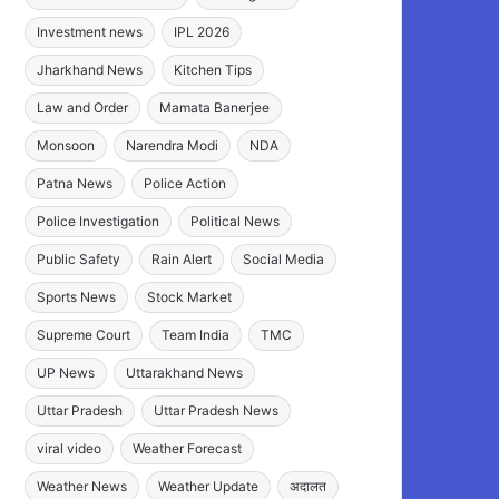
Investment news
IPL 2026
Jharkhand News
Kitchen Tips
Law and Order
Mamata Banerjee
Monsoon
Narendra Modi
NDA
Patna News
Police Action
Police Investigation
Political News
Public Safety
Rain Alert
Social Media
Sports News
Stock Market
Supreme Court
Team India
TMC
UP News
Uttarakhand News
Uttar Pradesh
Uttar Pradesh News
viral video
Weather Forecast
Weather News
Weather Update
अदालत