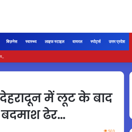
बिज़नेस
स्वास्थ्य
लाइफ स्टाइल
वायरल
स्पोर्ट्स
उत्तर प्रदेश
र के लिए बनाएं स्वादिष्ट और आसान एक-पॉट भोजन
रादून में लूट के बाद
क बदमाश ढेर…
503