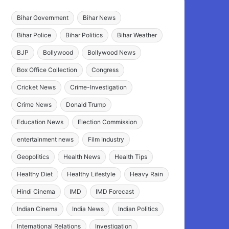
Bihar Government
Bihar News
Bihar Police
Bihar Politics
Bihar Weather
BJP
Bollywood
Bollywood News
Box Office Collection
Congress
Cricket News
Crime-Investigation
Crime News
Donald Trump
Education News
Election Commission
entertainment news
Film Industry
Geopolitics
Health News
Health Tips
Healthy Diet
Healthy Lifestyle
Heavy Rain
Hindi Cinema
IMD
IMD Forecast
Indian Cinema
India News
Indian Politics
International Relations
Investigation