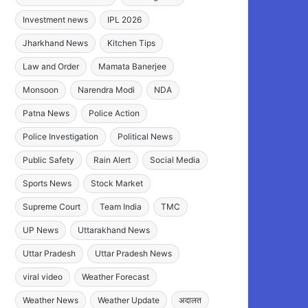
Investment news
IPL 2026
Jharkhand News
Kitchen Tips
Law and Order
Mamata Banerjee
Monsoon
Narendra Modi
NDA
Patna News
Police Action
Police Investigation
Political News
Public Safety
Rain Alert
Social Media
Sports News
Stock Market
Supreme Court
Team India
TMC
UP News
Uttarakhand News
Uttar Pradesh
Uttar Pradesh News
viral video
Weather Forecast
Weather News
Weather Update
अदालत