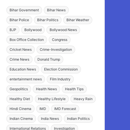
Bihar Government
Bihar News
Bihar Police
Bihar Politics
Bihar Weather
BJP
Bollywood
Bollywood News
Box Office Collection
Congress
Cricket News
Crime-Investigation
Crime News
Donald Trump
Education News
Election Commission
entertainment news
Film Industry
Geopolitics
Health News
Health Tips
Healthy Diet
Healthy Lifestyle
Heavy Rain
Hindi Cinema
IMD
IMD Forecast
Indian Cinema
India News
Indian Politics
International Relations
Investigation