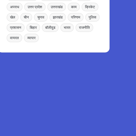
अपराध
उत्तर प्रदेश
उत्तराखंड
काम
क्रिकेट
खेल
चीन
चुनाव
झारखंड
परिणाम
पुलिस
प्रशासन
बिहार
बॉलीवुड
भारत
राजनीति
वायरल
व्यापार