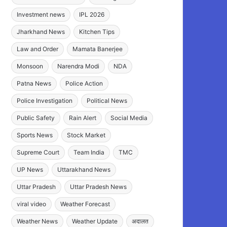
Investment news
IPL 2026
Jharkhand News
Kitchen Tips
Law and Order
Mamata Banerjee
Monsoon
Narendra Modi
NDA
Patna News
Police Action
Police Investigation
Political News
Public Safety
Rain Alert
Social Media
Sports News
Stock Market
Supreme Court
Team India
TMC
UP News
Uttarakhand News
Uttar Pradesh
Uttar Pradesh News
viral video
Weather Forecast
Weather News
Weather Update
अदालत