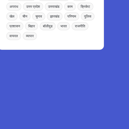
अपराध
उत्तर प्रदेश
उत्तराखंड
काम
क्रिकेट
खेल
चीन
चुनाव
झारखंड
परिणाम
पुलिस
प्रशासन
बिहार
बॉलीवुड
भारत
राजनीति
वायरल
व्यापार