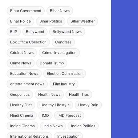
Bihar Government
Bihar News
Bihar Police
Bihar Politics
Bihar Weather
BJP
Bollywood
Bollywood News
Box Office Collection
Congress
Cricket News
Crime-Investigation
Crime News
Donald Trump
Education News
Election Commission
entertainment news
Film Industry
Geopolitics
Health News
Health Tips
Healthy Diet
Healthy Lifestyle
Heavy Rain
Hindi Cinema
IMD
IMD Forecast
Indian Cinema
India News
Indian Politics
International Relations
Investigation