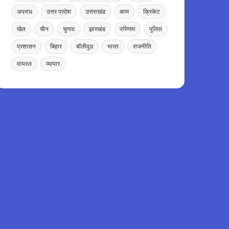
अपराध
उत्तर प्रदेश
उत्तराखंड
काम
क्रिकेट
खेल
चीन
चुनाव
झारखंड
परिणाम
पुलिस
प्रशासन
बिहार
बॉलीवुड
भारत
राजनीति
वायरल
व्यापार