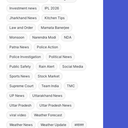
Investment news
IPL 2026
Jharkhand News
Kitchen Tips
Law and Order
Mamata Banerjee
Monsoon
Narendra Modi
NDA
Patna News
Police Action
Police Investigation
Political News
Public Safety
Rain Alert
Social Media
Sports News
Stock Market
Supreme Court
Team India
TMC
UP News
Uttarakhand News
Uttar Pradesh
Uttar Pradesh News
viral video
Weather Forecast
Weather News
Weather Update
अदालत