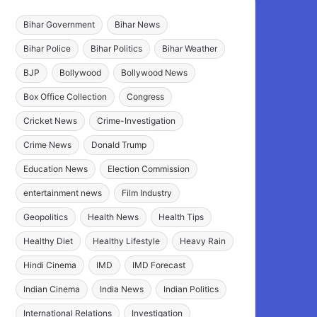
Bihar Government
Bihar News
Bihar Police
Bihar Politics
Bihar Weather
BJP
Bollywood
Bollywood News
Box Office Collection
Congress
Cricket News
Crime-Investigation
Crime News
Donald Trump
Education News
Election Commission
entertainment news
Film Industry
Geopolitics
Health News
Health Tips
Healthy Diet
Healthy Lifestyle
Heavy Rain
Hindi Cinema
IMD
IMD Forecast
Indian Cinema
India News
Indian Politics
International Relations
Investigation