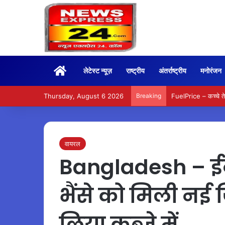
Home
लेटेस्ट न्यूज़
राष्ट्रीय
अंतर्राष्ट्रीय
मनोरंजन
Thursday, August 6 2026
Breaking
FuelPrice – कच्चे त
वायरल
Bangladesh – ईद से
भैंसे को मिली नई 
लिया कब्जे में…