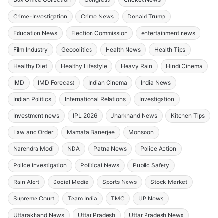
Crime-Investigation
Crime News
Donald Trump
Education News
Election Commission
entertainment news
Film Industry
Geopolitics
Health News
Health Tips
Healthy Diet
Healthy Lifestyle
Heavy Rain
Hindi Cinema
IMD
IMD Forecast
Indian Cinema
India News
Indian Politics
International Relations
Investigation
Investment news
IPL 2026
Jharkhand News
Kitchen Tips
Law and Order
Mamata Banerjee
Monsoon
Narendra Modi
NDA
Patna News
Police Action
Police Investigation
Political News
Public Safety
Rain Alert
Social Media
Sports News
Stock Market
Supreme Court
Team India
TMC
UP News
Uttarakhand News
Uttar Pradesh
Uttar Pradesh News