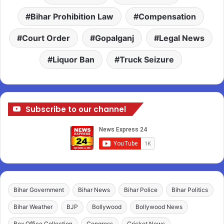
Bihar Prohibition Law
Compensation
Court Order
Gopalganj
Legal News
Liquor Ban
Truck Seizure
Subscribe to our channel
Bihar Government
Bihar News
Bihar Police
Bihar Politics
Bihar Weather
BJP
Bollywood
Bollywood News
Box Office Collection
Congress
Cricket News