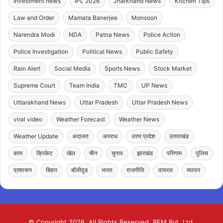
Investment news
IPL 2026
Jharkhand News
Kitchen Tips
Law and Order
Mamata Banerjee
Monsoon
Narendra Modi
NDA
Patna News
Police Action
Police Investigation
Political News
Public Safety
Rain Alert
Social Media
Sports News
Stock Market
Supreme Court
Team India
TMC
UP News
Uttarakhand News
Uttar Pradesh
Uttar Pradesh News
viral video
Weather Forecast
Weather News
Weather Update
अदालत
अपराध
उत्तर प्रदेश
उत्तराखंड
काम
क्रिकेट
खेल
चीन
चुनाव
झारखंड
परिणाम
पुलिस
प्रशासन
बिहार
बॉलीवुड
भारत
राजनीति
वायरल
व्यापार
© Copyright 2026, All Rights Reserved. BFM Pvt. Ltd.