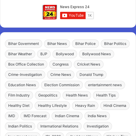
Bihar Government
Bihar News
Bihar Police
Bihar Politics
Bihar Weather
BJP
Bollywood
Bollywood News
Box Office Collection
Congress
Cricket News
Crime-Investigation
Crime News
Donald Trump
Education News
Election Commission
entertainment news
Film Industry
Geopolitics
Health News
Health Tips
Healthy Diet
Healthy Lifestyle
Heavy Rain
Hindi Cinema
IMD
IMD Forecast
Indian Cinema
India News
Indian Politics
International Relations
Investigation